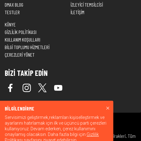
DMAX BLOG
İZLEYİCİ TEMSİLCİSİ
TESTLER
İLETİŞİM
KÜNYE
GİZLİLİK POLİTİKASI
KULLANIM KOŞULLARI
BİLGİ TOPLUMU HİZMETLERİ
ÇEREZLERİ YÖNET
BİZİ TAKİP EDİN
BİLGİLENDİRME
Servisimizi geliştirmek,reklamları kişiselleştirmek ve
ayarlarını hatırlamak için ilk ve üçüncü parti çerezleri
kullanıyoruz. Devam ederken, çerez kullanımını
onaylamış olacaksın. Daha fazla bilgi için
Gizlilik
© 2026 Warner Bros. Discovery, Inc. veya bağlı kuruluşları ve iştirakleri. Tüm
Politikası
sayfasını ziyaret edebilirsin.