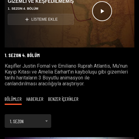
GİZEMLİ VE KEŞFEDİLMEMİŞ
1. SEZON 4. BÖLÜM
Videoyu
LİSTEME EKLE
Oynat
1. SEZON 4. BÖLÜM
Kaşifler Justin Fornal ve Emiliano Ruprah Atlantis, Mu'nun
Kayıp Kıtası ve Amelia Earhart'ın kayboluşu gibi gizemleri
tarihi haritaların 3 Boyutlu animasyon ile
canlandırılması aracılığıyla araştırıyor.
BÖLÜMLER
HABERLER
BENZER İÇERİKLER
1. SEZON