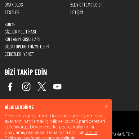
DMAX BLOG
İZLEYİCİ TEMSİLCİSİ
TESTLER
İLETİŞİM
KÜNYE
GİZLİLİK POLİTİKASI
KULLANIM KOŞULLARI
BİLGİ TOPLUMU HİZMETLERİ
ÇEREZLERİ YÖNET
BİZİ TAKİP EDİN
BİLGİLENDİRME
Servisimizi geliştirmek,reklamları kişiselleştirmek ve
ayarlarını hatırlamak için ilk ve üçüncü parti çerezleri
kullanıyoruz. Devam ederken, çerez kullanımını
onaylamış olacaksın. Daha fazla bilgi için
Gizlilik
© 2026 Warner Bros. Discovery, Inc. veya bağlı kuruluşları ve iştirakleri. Tüm
Politikası
sayfasını ziyaret edebilirsin.