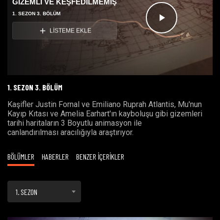
GİZEMLİ VE KEŞFEDİLMEMİŞ
1. SEZON 3. BÖLÜM
Videoyu
LİSTEME EKLE
Oynat
1. SEZON 3. BÖLÜM
Kaşifler Justin Fornal ve Emiliano Ruprah Atlantis, Mu'nun
Kayıp Kıtası ve Amelia Earhart'ın kayboluşu gibi gizemleri
tarihi haritaların 3 Boyutlu animasyon ile
canlandırılması aracılığıyla araştırıyor.
BÖLÜMLER
HABERLER
BENZER İÇERİKLER
1. SEZON