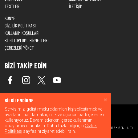
TESTLER
İLETİŞİM
KÜNYE
GİZLİLİK POLİTİKASI
KULLANIM KOŞULLARI
BİLGİ TOPLUMU HİZMETLERİ
ÇEREZLERİ YÖNET
BİZİ TAKİP EDİN
BİLGİLENDİRME
Servisimizi geliştirmek,reklamları kişiselleştirmek ve
ayarlarını hatırlamak için ilk ve üçüncü parti çerezleri
kullanıyoruz. Devam ederken, çerez kullanımını
onaylamış olacaksın. Daha fazla bilgi için
Gizlilik
© 2026 Warner Bros. Discovery, Inc. veya bağlı kuruluşları ve iştirakleri. Tüm
Politikası
sayfasını ziyaret edebilirsin.
hakları saklıdır.