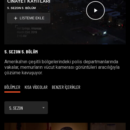
CİNAYET KAYITLARI
5. SEZON 5. BÖLÜM
Videoyu
LİSTEME EKLE
Oynat
5. SEZON 5. BÖLÜM
Amerika'nın çeşitli bölgelerindeki polis departmanlarında
vakalar, memurların vücut kamerası görüntüleri aracılığıyla
çözüme kavuşuyor.
BÖLÜMLER
KISA VİDEOLAR
BENZER İÇERİKLER
5. SEZON