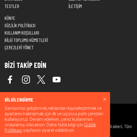
TESTLER
İLETİŞİM
KÜNYE
GİZLİLİK POLİTİKASI
KULLANIM KOŞULLARI
BİLGİ TOPLUMU HİZMETLERİ
ÇEREZLERİ YÖNET
BİZİ TAKİP EDİN
BİLGİLENDİRME
Servisimizi geliştirmek,reklamları kişiselleştirmek ve
ayarlarını hatırlamak için ilk ve üçüncü parti çerezleri
kullanıyoruz. Devam ederken, çerez kullanımını
onaylamış olacaksın. Daha fazla bilgi için
Gizlilik
© 2026 Warner Bros. Discovery, Inc. veya bağlı kuruluşları ve iştirakleri. Tüm
Politikası
sayfasını ziyaret edebilirsin.
hakları saklıdır.