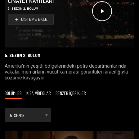
CİNAYET KAYITLARI
5. SEZON 2. BÖLÜM
Videoyu
LİSTEME EKLE
Oynat
5. SEZON 2. BÖLÜM
Amerika'nın çeşitli bölgelerindeki polis departmanlarında
vakalar, memurların vücut kamerası görüntüleri aracılığıyla
çözüme kavuşuyor.
BÖLÜMLER
KISA VİDEOLAR
BENZER İÇERİKLER
5. SEZON