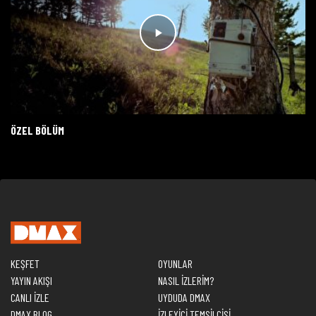
ÖZEL BÖLÜM
KEŞFET
OYUNLAR
YAYIN AKIŞI
NASIL İZLERİM?
CANLI İZLE
UYDUDA DMAX
DMAX BLOG
İZLEYİCİ TEMSİLCİSİ