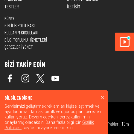
TESTLER
İLETİŞİM
KÜNYE
GİZLİLİK POLİTİKASI
KULLANIM KOŞULLARI
BİLGİ TOPLUMU HİZMETLERİ
ÇEREZLERİ YÖNET
BİZİ TAKİP EDİN
BİLGİLENDİRME
Servisimizi geliştirmek,reklamları kişiselleştirmek ve
ayarlarını hatırlamak için ilk ve üçüncü parti çerezleri
kullanıyoruz. Devam ederken, çerez kullanımını
onaylamış olacaksın. Daha fazla bilgi için
Gizlilik
© 2026 Warner Bros. Discovery, Inc. veya bağlı kuruluşları ve iştirakleri. Tüm
Politikası
sayfasını ziyaret edebilirsin.
hakları saklıdır.