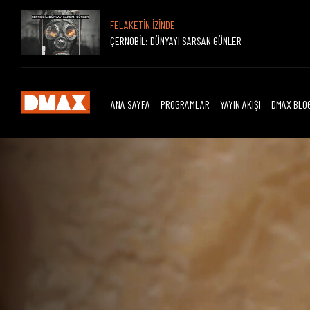
FELAKETİN İZİNDE
ÇERNOBİL: DÜNYAYI SARSAN GÜNLER
ANA SAYFA
PROGRAMLAR
YAYIN AKIŞI
DMAX BLO