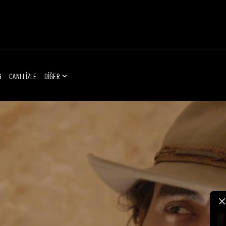
G
CANLI İZLE
DİĞER