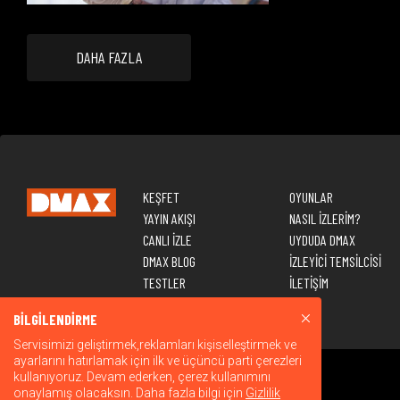
DAHA FAZLA
KEŞFET
OYUNLAR
YAYIN AKIŞI
NASIL İZLERİM?
CANLI İZLE
UYDUDA DMAX
DMAX BLOG
İZLEYİCİ TEMSİLCİSİ
TESTLER
İLETİŞİM
BİLGİLENDİRME
Servisimizi geliştirmek,reklamları kişiselleştirmek ve
ayarlarını hatırlamak için ilk ve üçüncü parti çerezleri
kullanıyoruz. Devam ederken, çerez kullanımını
onaylamış olacaksın. Daha fazla bilgi için
Gizlilik