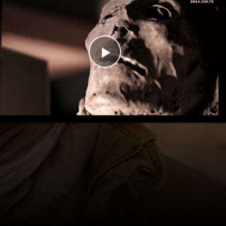
Videoyu
Oynat