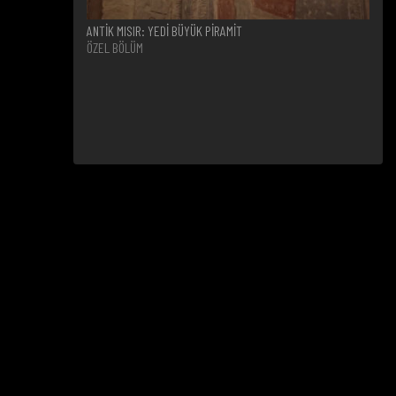
ANTİK MISIR: YEDİ BÜYÜK PİRAMİT
ÖZEL BÖLÜM