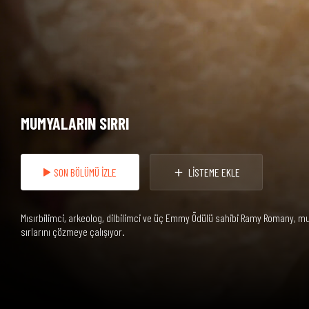
MUMYALARIN SIRRI
SON BÖLÜMÜ İZLE
LİSTEME EKLE
Mısırbilimci, arkeolog, dilbilimci ve üç Emmy Ödülü sahibi Ramy Romany, m
sırlarını çözmeye çalışıyor.