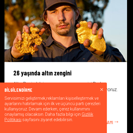
26 yaşında altın zengini
Altın Peşinde’nin en genç ve en zengini Parker
Schnabel’ın mütevazi hayatına yakından bakıyoruz.
BİLGİLENDİRME
Servisimizi geliştirmek,reklamları kişiselleştirmek ve
ayarlarını hatırlamak için ilk ve üçüncü parti çerezleri
kullanıyoruz. Devam ederken, çerez kullanımını
onaylamış olacaksın. Daha fazla bilgi için
Gizlilik
Politikası
sayfasını ziyaret edebilirsin.
DEVAMI