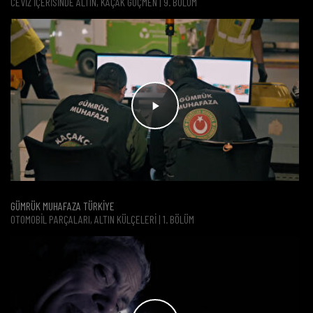
CEVIZ İÇERISINDE ALTIN, KAÇAK GÖÇMEN | 9. BÖLÜM
GÜMRÜK MUHAFAZA TÜRKİYE
OTOMOBIL PARÇALARI, ALTIN KÜLÇELERI | 1. BÖLÜM