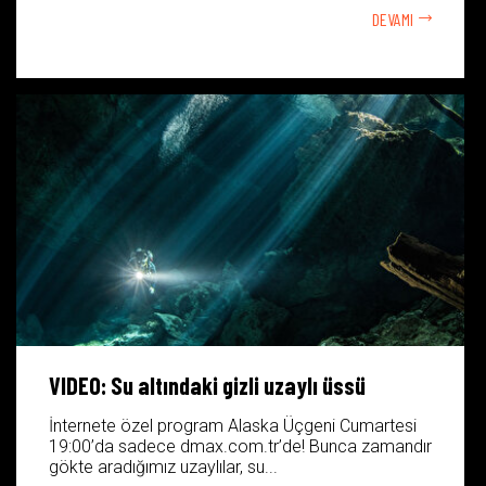
DEVAMI
VIDEO: Su altındaki gizli uzaylı üssü
İnternete özel program Alaska Üçgeni Cumartesi
19:00’da sadece dmax.com.tr’de! Bunca zamandır
gökte aradığımız uzaylılar, su...