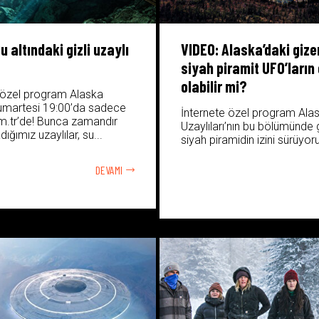
u altındaki gizli uzaylı
VIDEO: Alaska’daki gize
siyah piramit UFO’ların 
olabilir mi?
 özel program Alaska
umartesi 19:00’da sadece
İnternete özel program Alas
.tr’de! Bunca zamandır
Uzaylıları’nın bu bölümünde 
ığımız uzaylılar, su...
siyah piramidin izini sürüyor
DEVAMI