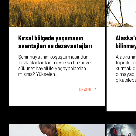
Kırsal bölgede yaşamanın
Alaska'
avantajları ve dezavantajları
bilinmey
Şehir hayatının koşuşturmasından
Alaska’nı
zevk alanlardan mı yoksa huzur ve
topraklar
sükunet hayali ile yaşayanlardan
kurmak d
mısınız? Yükselen...
olmayabili
çıkabilece
DEVAMI