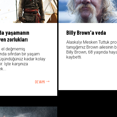
da yaşamanın
Billy Brown'a veda
en zorlukları
Alaska’yı Mesken Tuttuk pr
tanışığımız Brown ailesinin 
n el değmemiş
Billy Brown, 68 yaşında haya
ında sıfırdan bir yaşam
kaybetti.
üşündüğünüz kadar kolay
r. İşte karşınıza
k...
DEVAMI