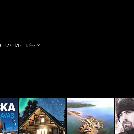
G
CANLI İZLE
DİĞER