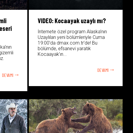
mli
VIDEO: Kocaayak uzaylı mı?
eseri
İnternete özel program Alaska’nın
Uzaylıları yeni bölümleriyle Cuma
19:00’da dmax.com.tr’de! Bu
ka’nın
bölümde, efsanevi yaratık
gizemli
Kocaayak’ın...
uz.
DEVAMI
DEVAMI