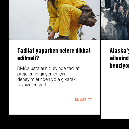
Tadilat yaparken nelere dikkat
Alaska'
edilmeli?
ailesin
benziyo
DMAX ustalarının, evinde tadilat
projelerine girişenler için
deneyimlerinden yola çıkarak
tavsiyeleri var!
DEVAMI