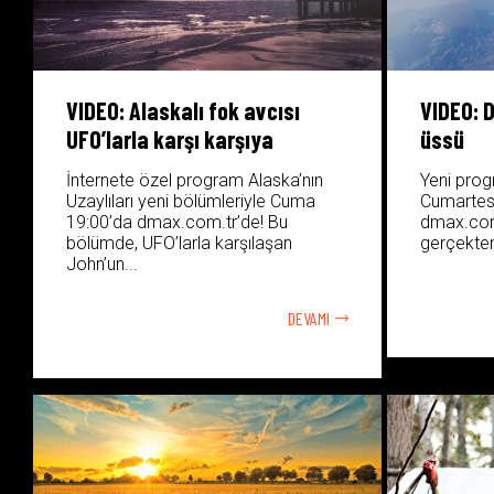
VIDEO: Alaskalı fok avcısı
VIDEO: D
UFO’larla karşı karşıya
üssü
İnternete özel program Alaska’nın
Yeni pro
Uzaylıları yeni bölümleriyle Cuma
Cumartes
19:00’da dmax.com.tr’de! Bu
dmax.com.
bölümde, UFO’larla karşılaşan
gerçekten
John’un...
DEVAMI