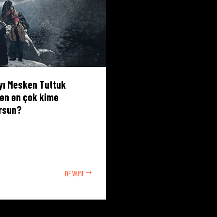
yı Mesken Tuttuk
den en çok kime
rsun?
DEVAMI