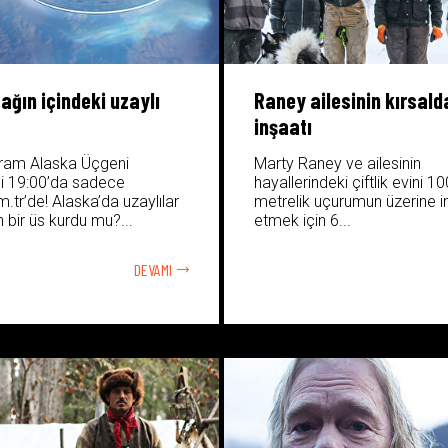
ağın içindeki uzaylı
Raney ailesinin kırsald
inşaatı
gram Alaska Üçgeni
Marty Raney ve ailesinin
i 19:00’da sadece
hayallerindeki çiftlik evini 10
tr’de! Alaska’da uzaylılar
metrelik uçurumun üzerine i
 bir üs kurdu mu?...
etmek için 6...
DEVAMI