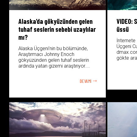
Alaska’da gökyüzünden gelen
VIDEO: S
tuhaf seslerin sebebi uzaylılar
üssü
mı?
İnternete
Üçgeni C
Alaska Üçgeni’nin bu bölümünde,
dmax.com
Araştırmacı Johnny Enoch
gökte arad
gökyüzünden gelen tuhaf seslerin
ardında yatan gizemi araştırıyor....
DEVAMI