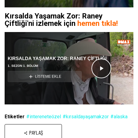
Kırsalda Yaşamak Zor: Raney
Çiftliği'ni izlemek için
hemen tıkla!
KIRSALDA YAŞAMAK ZOR: RANEY ÇİFTLİĞİ
1. SEZON 1. BÖLÜM
Videoyu
LİSTEME EKLE
Oynat
Etiketler
#intereneteözel
#kırsaldayaşamakzor
#alaska
PAYLAŞ