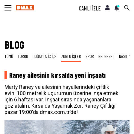
CANLI İZLE
BLOG
TÜMÜ
TURBO
DOĞAYLA İÇ İÇE
ZORLU İŞLER
SPOR
BELGESEL
NASIL YA
Raney ailesinin kırsalda yeni inşaatı
Marty Raney ve ailesinin hayallerindeki çiftlik
evini 100 metrelik uçurumun üzerine inşa etmek
için 6 haftası var. İnşaat sırasında yaşananlara
göz atalım. Kırsalda Yaşamak Zor: Raney Çiftliği
pazar 19:00'da dmax.com.tr’de!