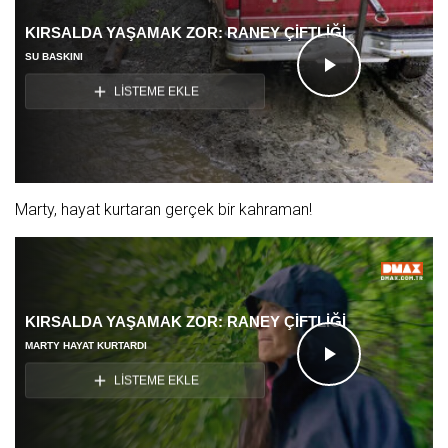
KIRSALDA YAŞAMAK ZOR: RANEY ÇİFTLİĞİ
SU BASKINI
Videoyu
LİSTEME EKLE
Oynat
Marty, hayat kurtaran gerçek bir kahraman!
KIRSALDA YAŞAMAK ZOR: RANEY ÇİFTLİĞİ
MARTY HAYAT KURTARDI
Videoyu
LİSTEME EKLE
Oynat