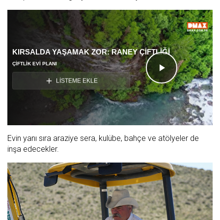
KIRSALDA YAŞAMAK ZOR: RANEY ÇİFTLİĞİ
ÇIFTLIK EVI PLANI
Videoyu
LİSTEME EKLE
Oynat
Evin yanı sıra araziye sera, kulübe, bahçe ve atölyeler de
inşa edecekler.