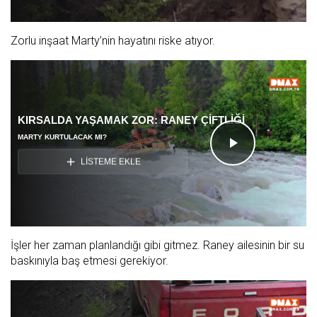
Oynat
Zorlu inşaat Marty’nin hayatını riske atıyor.
KIRSALDA YAŞAMAK ZOR: RANEY ÇİFTLİĞİ
MARTY KURTULACAK MI?
Videoyu
LİSTEME EKLE
Oynat
İşler her zaman planlandığı gibi gitmez. Raney ailesinin bir su
baskınıyla baş etmesi gerekiyor.