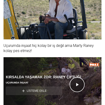
Uçurumda inşaat hiç kolay bir iş değil ama Marty Raney
kolay pes etmez!
KIRSALDA YAŞAMAK ZOR: RANEY ÇİFTLİĞİ
UÇURUMDA İNŞAAT
Videoyu
LİSTEME EKLE