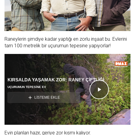
Raneylerin şimdiye kadar yaptığı en zorlu inşaat bu. Evlerini
tam 100 metrelik bir uçurumun tepesine yapıyorlar!
KIRSALDA YAŞAMAK ZOR: RANEY ÇİFTLİĞİ
UÇURUMUN TEPESINE EV
Videoyu
LİSTEME EKLE
Oynat
Evin planları hazır, geriye zor kısmı kalıyor.