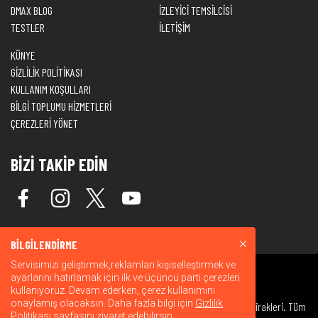
DMAX BLOG
İZLEYİCİ TEMSİLCİSİ
TESTLER
İLETİŞİM
KÜNYE
GİZLİLİK POLİTİKASI
KULLANIM KOŞULLARI
BİLGİ TOPLUMU HİZMETLERİ
ÇEREZLERİ YÖNET
BİZİ TAKİP EDİN
BİLGİLENDİRME
Servisimizi geliştirmek,reklamları kişiselleştirmek ve
ayarlarını hatırlamak için ilk ve üçüncü parti çerezleri
kullanıyoruz. Devam ederken, çerez kullanımını
onaylamış olacaksın. Daha fazla bilgi için
Gizlilik
© 2026 Warner Bros. Discovery, Inc. veya bağlı kuruluşları ve iştirakleri. Tüm
Politikası
sayfasını ziyaret edebilirsin.