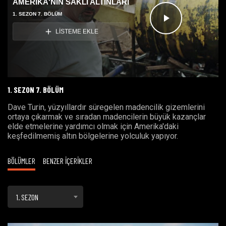
AMERİKA'NIN SAKLI ALTINLARI
1. SEZON 7. BÖLÜM
Videoyu
LİSTEME EKLE
Oynat
1. SEZON 7. BÖLÜM
Dave Turin, yüzyıllardır süregelen madencilik gizemlerini
ortaya çıkarmak ve sıradan madencilerin büyük kazançlar
elde etmelerine yardımcı olmak için Amerika'daki
keşfedilmemiş altın bölgelerine yolculuk yapıyor.
BÖLÜMLER
BENZER İÇERİKLER
1. SEZON