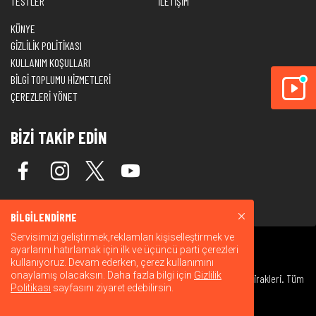
TESTLER
İLETİŞİM
KÜNYE
GİZLİLİK POLİTİKASI
KULLANIM KOŞULLARI
BİLGİ TOPLUMU HİZMETLERİ
ÇEREZLERİ YÖNET
BİZİ TAKİP EDİN
BİLGİLENDİRME
Servisimizi geliştirmek,reklamları kişiselleştirmek ve
ayarlarını hatırlamak için ilk ve üçüncü parti çerezleri
kullanıyoruz. Devam ederken, çerez kullanımını
onaylamış olacaksın. Daha fazla bilgi için
Gizlilik
© 2026 Warner Bros. Discovery, Inc. veya bağlı kuruluşları ve iştirakleri. Tüm
Politikası
sayfasını ziyaret edebilirsin.
hakları saklıdır.