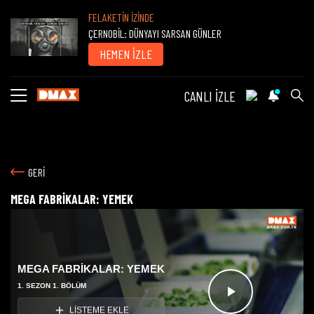
FELAKETİN İZİNDE
ÇERNOBİL: DÜNYAYI SARSAN GÜNLER
HEMEN İZLE
CANLI İZLE
GERİ
MEGA FABRİKALAR: YEMEK
MEGA FABRİKALAR: YEMEK
1. SEZON 1. BÖLÜM
Videoyu
LİSTEME EKLE