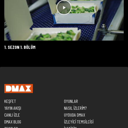
1. SEZON 1. BÖLÜM
KEŞFET
OYUNLAR
YAYIN AKIŞI
NASIL İZLERİM?
CANLI İZLE
UYDUDA DMAX
DMAX BLOG
İZLEYİCİ TEMSİLCİSİ