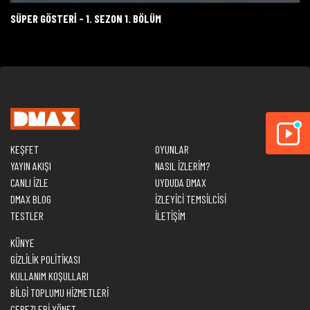
SÜPER GÖSTERİ - 1. SEZON 1. BÖLÜM
KEŞFET
OYUNLAR
YAYIN AKIŞI
NASIL İZLERİM?
CANLI İZLE
UYDUDA DMAX
DMAX BLOG
İZLEYİCİ TEMSİLCİSİ
TESTLER
İLETİŞİM
KÜNYE
GİZLİLİK POLİTİKASI
KULLANIM KOŞULLARI
BİLGİ TOPLUMU HİZMETLERİ
ÇEREZLERİ YÖNET