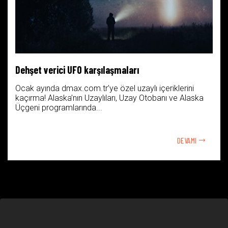
Dehşet verici UFO karşılaşmaları
Ocak ayında dmax.com.tr’ye özel uzaylı içeriklerini
kaçırma! Alaska’nın Uzaylıları, Uzay Otobanı ve Alaska
Üçgeni programlarında...
DEVAMI