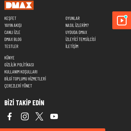
KEŞFET
OYUNLAR
YAYIN AKIŞI
NASIL İZLERİM?
CANLI İZLE
UYDUDA DMAX
DMAX BLOG
İZLEYİCİ TEMSİLCİSİ
TESTLER
İLETİŞİM
KÜNYE
GİZLİLİK POLİTİKASI
KULLANIM KOŞULLARI
BİLGİ TOPLUMU HİZMETLERİ
ÇEREZLERİ YÖNET
BİZİ TAKİP EDİN