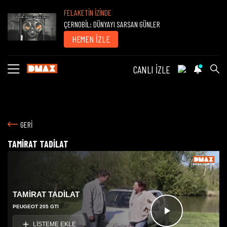
FELAKETİN İZİNDE
ÇERNOBİL: DÜNYAYI SARSAN GÜNLER
HEMEN İZLE
CANLI İZLE
GERİ
TAMİRAT TADİLAT
TAMİRAT TADİLAT
PEUGEOT 205 GTI
Videoyu
LİSTEME EKLE