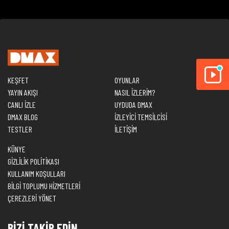
KEŞFET
OYUNLAR
YAYIN AKIŞI
NASIL İZLERİM?
CANLI İZLE
UYDUDA DMAX
DMAX BLOG
İZLEYİCİ TEMSİLCİSİ
TESTLER
İLETİŞİM
KÜNYE
GİZLİLİK POLİTİKASI
KULLANIM KOŞULLARI
BİLGİ TOPLUMU HİZMETLERİ
ÇEREZLERİ YÖNET
BİZİ TAKİP EDİN