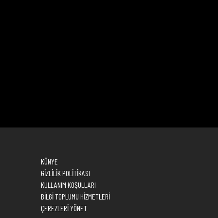
KÜNYE
GİZLİLİK POLİTİKASI
KULLANIM KOŞULLARI
BİLGİ TOPLUMU HİZMETLERİ
ÇEREZLERİ YÖNET