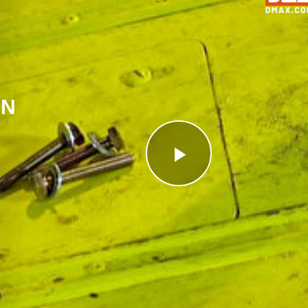
EN
Videoyu
Oynat