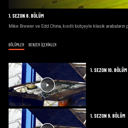
1. SEZON 8. BÖLÜM
Mike Brewer ve Edd China, kısıtlı bütçeyle klasik arabaların 
BÖLÜMLER
BENZER İÇERİKLER
1. SEZON 10. BÖLÜM
1. SEZON 9. BÖLÜM