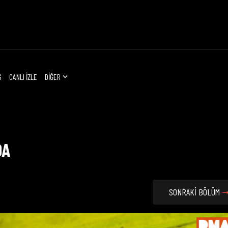
G
CANLI İZLE
DİĞER
DA
SONRAKİ BÖLÜM