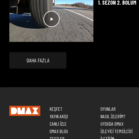
1. SEZON 2. BÖLÜM
DAHA FAZLA
KEŞFET
OYUNLAR
YAYIN AKIŞI
NASIL İZLERİM?
CANLI İZLE
UYDUDA DMAX
DMAX BLOG
İZLEYİCİ TEMSİLCİSİ
TESTLER
İLETİŞİM