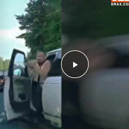
Videoyu
Oynat