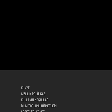
KÜNYE
GİZLİLİK POLİTİKASI
KULLANIM KOŞULLARI
BİLGİ TOPLUMU HİZMETLERİ
ÇEREZLERİ YÖNET