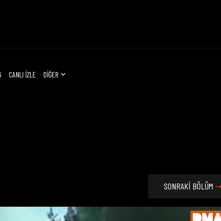
G
CANLI İZLE
DİĞER
SONRAKİ BÖLÜM