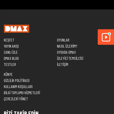
KEŞFET
OYUNLAR
YAYIN AKIŞI
NASIL İZLERİM?
CANLI İZLE
UYDUDA DMAX
DMAX BLOG
İZLEYİCİ TEMSİLCİSİ
TESTLER
İLETİŞİM
KÜNYE
GİZLİLİK POLİTİKASI
KULLANIM KOŞULLARI
BİLGİ TOPLUMU HİZMETLERİ
ÇEREZLERİ YÖNET
BİZİ TAKİP EDİN