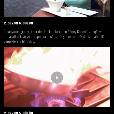
2. SEZON 6. BÖLÜM
İspanya'nın çıtır kral karidesli lolipoplarından Güney Kore'nin zengin ve
baharatlı midye ve ahtapot yahnisine, dünyanın en leziz deniz mahsullü
yemeklerine bir bakış.
2. SEZON 5. BÖLÜM