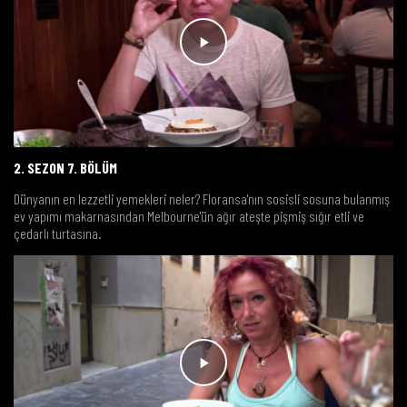
2. SEZON 7. BÖLÜM
Dünyanın en lezzetli yemekleri neler? Floransa'nın sosisli sosuna bulanmış
ev yapımı makarnasından Melbourne'ün ağır ateşte pişmiş sığır etli ve
çedarlı turtasına.