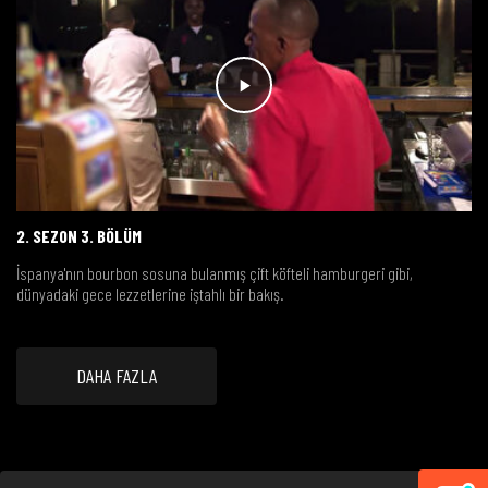
2. SEZON 3. BÖLÜM
İspanya'nın bourbon sosuna bulanmış çift köfteli hamburgeri gibi,
dünyadaki gece lezzetlerine iştahlı bir bakış.
DAHA FAZLA