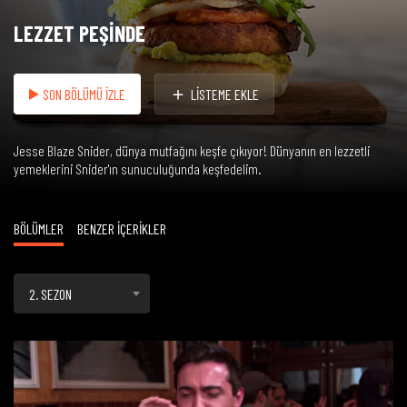
LEZZET PEŞİNDE
SON BÖLÜMÜ İZLE
LİSTEME EKLE
Jesse Blaze Snider, dünya mutfağını keşfe çıkıyor! Dünyanın en lezzetli
yemeklerini Snider'ın sunuculuğunda keşfedelim.
BÖLÜMLER
BENZER İÇERİKLER
2. SEZON