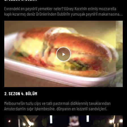
Evrendeki en peynirli yemekler neler? Güney Kore'nin erimiş mozzarella
kaplı kızarmış deniz ürünlerinden Dublin'in yumuşak peynirli makarnasına...
2. SEZON 4. BÖLÜM
Melbourne'ün tuzlu cips ve tatlı pastırmalı didiklenmiş tavuklarından
Amsterdam'ın sığır işkembesine, dünyanın en lezzetli sandviçleri.