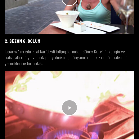
2. SEZON 6. BÖLÜM
İspanya'nın çıtır kral karidesli lolipoplarından Güney Kore'nin zengin ve
baharatlı midye ve ahtapot yahnisine, dünyanın en leziz deniz mahsullü
yemeklerine bir bakış.