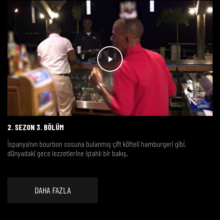
2. SEZON 3. BÖLÜM
İspanya'nın bourbon sosuna bulanmış çift köfteli hamburgeri gibi,
dünyadaki gece lezzetlerine iştahlı bir bakış.
DAHA FAZLA