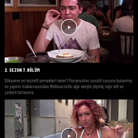
2. SEZON 7. BÖLÜM
Dünyanın en lezzetli yemekleri neler? Floransa'nın sosisli sosuna bulanmış
ev yapımı makarnasından Melbourne'ün ağır ateşte pişmiş sığır etli ve
çedarlı turtasına.