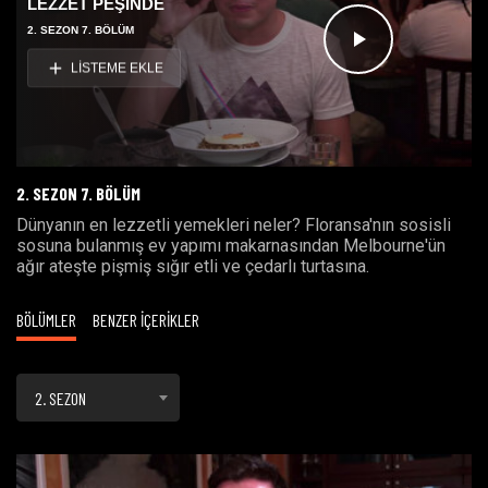
LEZZET PEŞİNDE
2. SEZON 7. BÖLÜM
Videoyu
LİSTEME EKLE
Oynat
2. SEZON 7. BÖLÜM
Dünyanın en lezzetli yemekleri neler? Floransa'nın sosisli
sosuna bulanmış ev yapımı makarnasından Melbourne'ün
ağır ateşte pişmiş sığır etli ve çedarlı turtasına.
BÖLÜMLER
BENZER İÇERİKLER
2. SEZON