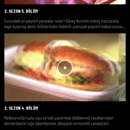
2. SEZON 5. BÖLÜM
Evrendeki en peynirli yemekler neler? Güney Kore'nin erimiş mozzarella
kaplı kızarmış deniz ürünlerinden Dublin'in yumuşak peynirli makarnasına...
2. SEZON 4. BÖLÜM
Melbourne'ün tuzlu cips ve tatlı pastırmalı didiklenmiş tavuklarından
Amsterdam'ın sığır işkembesine, dünyanın en lezzetli sandviçleri.