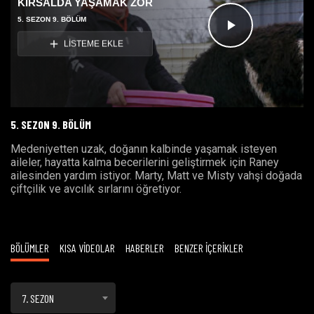
KIRSALDA YAŞAMAK ZOR
5. SEZON 9. BÖLÜM
Videoyu
LİSTEME EKLE
Oynat
5. SEZON 9. BÖLÜM
Medeniyetten uzak, doğanın kalbinde yaşamak isteyen
aileler, hayatta kalma becerilerini geliştirmek için Raney
ailesinden yardım istiyor. Marty, Matt ve Misty vahşi doğada
çiftçilik ve avcılık sırlarını öğretiyor.
BÖLÜMLER
KISA VİDEOLAR
HABERLER
BENZER İÇERİKLER
7. SEZON