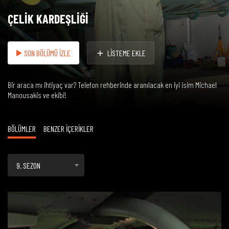
ÇELİK KARDEŞLİĞİ
SON BÖLÜMÜ İZLE
LİSTEME EKLE
Bir araca mı ihtiyaç var? Telefon rehberinde aranılacak en iyi isim Michael
Manousakis ve ekibi!
BÖLÜMLER
BENZER İÇERİKLER
9. SEZON