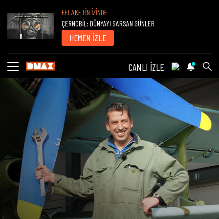
FELAKETİN İZİNDE
ÇERNOBİL: DÜNYAYI SARSAN GÜNLER
HEMEN İZLE
CANLI İZLE