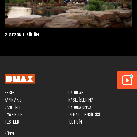
2. SEZON 1. BÖLÜM
KEŞFET
OYUNLAR
YAYIN AKIŞI
NASIL İZLERİM?
CANLI İZLE
UYDUDA DMAX
DMAX BLOG
İZLEYİCİ TEMSİLCİSİ
TESTLER
İLETİŞİM
KÜNYE