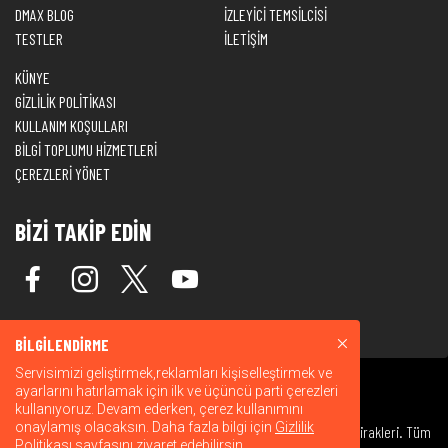
DMAX BLOG
İZLEYİCİ TEMSİLCİSİ
TESTLER
İLETİŞİM
KÜNYE
GİZLİLİK POLİTİKASI
KULLANIM KOŞULLARI
BİLGİ TOPLUMU HİZMETLERİ
ÇEREZLERİ YÖNET
BİZİ TAKİP EDİN
BİLGİLENDİRME
Servisimizi geliştirmek,reklamları kişiselleştirmek ve
ayarlarını hatırlamak için ilk ve üçüncü parti çerezleri
kullanıyoruz. Devam ederken, çerez kullanımını
onaylamış olacaksın. Daha fazla bilgi için
Gizlilik
© 2026 Warner Bros. Discovery, Inc. veya bağlı kuruluşları ve iştirakleri. Tüm
Politikası
sayfasını ziyaret edebilirsin.