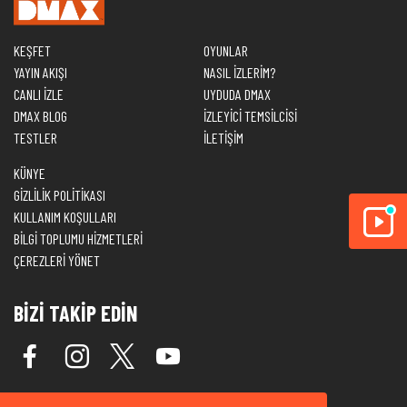
KEŞFET
OYUNLAR
YAYIN AKIŞI
NASIL İZLERİM?
CANLI İZLE
UYDUDA DMAX
DMAX BLOG
İZLEYİCİ TEMSİLCİSİ
TESTLER
İLETİŞİM
KÜNYE
GİZLİLİK POLİTİKASI
KULLANIM KOŞULLARI
BİLGİ TOPLUMU HİZMETLERİ
ÇEREZLERİ YÖNET
BİZİ TAKİP EDİN