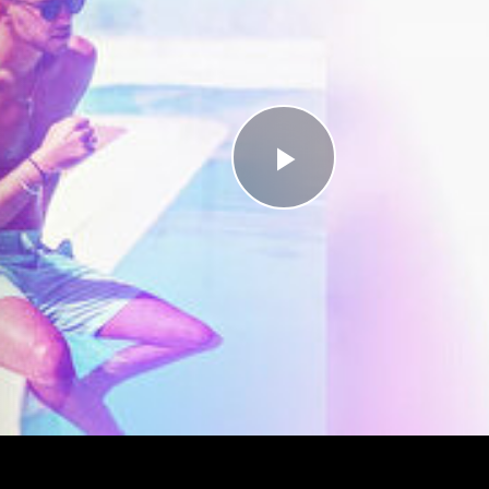
Videoyu
Oynat