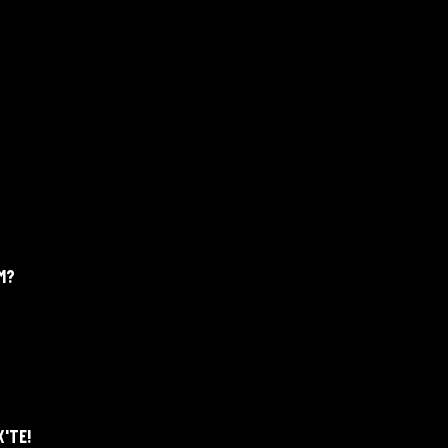
İM?
X'TE!