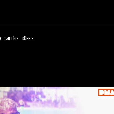
G
CANLI İZLE
DİĞER