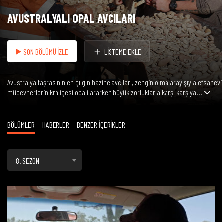
AVUSTRALYALI OPAL AVCILARI
SON BÖLÜMÜ İZLE
LİSTEME EKLE
Avustralya taşrasının en çılgın hazine avcıları, zengin olma arayışıyla efsanevi
mücevherlerin kraliçesi opali ararken büyük zorluklarla karşı karşıya...
BÖLÜMLER
HABERLER
BENZER İÇERİKLER
8. SEZON