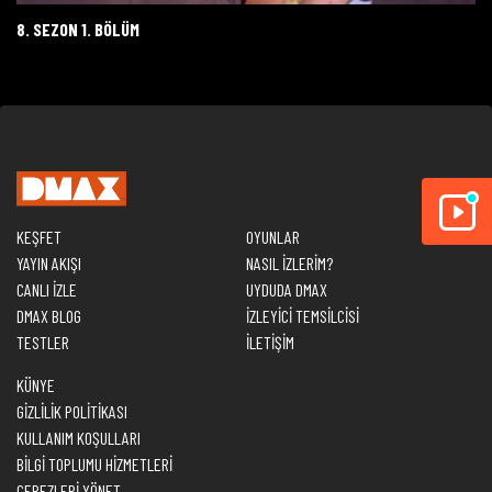
8. SEZON 1. BÖLÜM
KEŞFET
OYUNLAR
YAYIN AKIŞI
NASIL İZLERİM?
CANLI İZLE
UYDUDA DMAX
DMAX BLOG
İZLEYİCİ TEMSİLCİSİ
TESTLER
İLETİŞİM
KÜNYE
GİZLİLİK POLİTİKASI
KULLANIM KOŞULLARI
BİLGİ TOPLUMU HİZMETLERİ
ÇEREZLERİ YÖNET