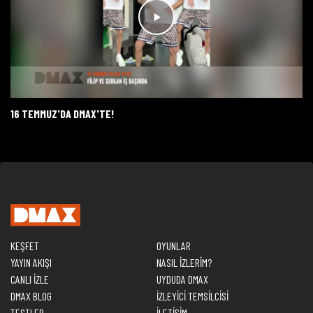
16 TEMMUZ'DA DMAX'TE!
KEŞFET
OYUNLAR
YAYIN AKIŞI
NASIL İZLERİM?
CANLI İZLE
UYDUDA DMAX
DMAX BLOG
İZLEYİCİ TEMSİLCİSİ
TESTLER
İLETİŞİM