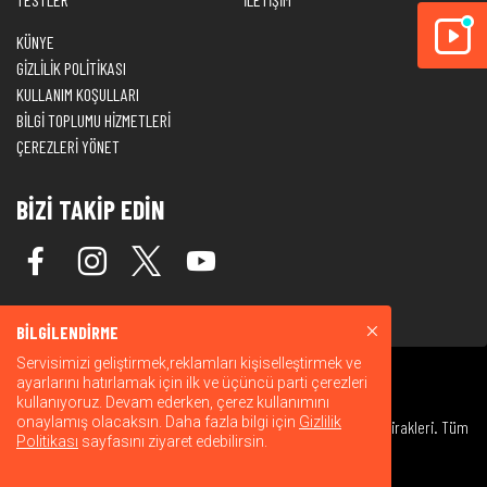
KÜNYE
GİZLİLİK POLİTİKASI
KULLANIM KOŞULLARI
BİLGİ TOPLUMU HİZMETLERİ
ÇEREZLERİ YÖNET
BİZİ TAKİP EDİN
BİLGİLENDİRME
Servisimizi geliştirmek,reklamları kişiselleştirmek ve
ayarlarını hatırlamak için ilk ve üçüncü parti çerezleri
kullanıyoruz. Devam ederken, çerez kullanımını
onaylamış olacaksın. Daha fazla bilgi için
Gizlilik
© 2026 Warner Bros. Discovery, Inc. veya bağlı kuruluşları ve iştirakleri. Tüm
Politikası
sayfasını ziyaret edebilirsin.
hakları saklıdır.