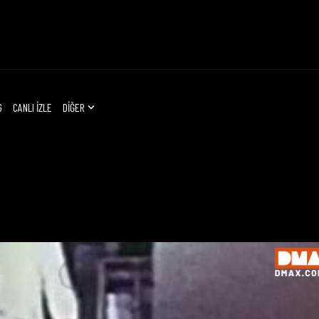
G
CANLI İZLE
DİĞER