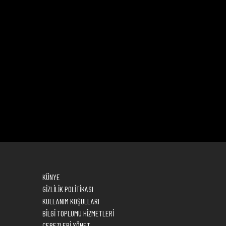
KÜNYE
GİZLİLİK POLİTİKASI
KULLANIM KOŞULLARI
BİLGİ TOPLUMU HİZMETLERİ
ÇEREZLERİ YÖNET