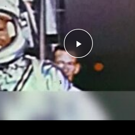
Videoyu
Oynat