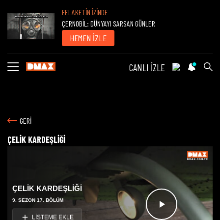
FELAKETİN İZİNDE
ÇERNOBİL: DÜNYAYI SARSAN GÜNLER
HEMEN İZLE
CANLI İZLE
GERİ
ÇELİK KARDEŞLİĞİ
ÇELİK KARDEŞLİĞİ
9. SEZON 17. BÖLÜM
Videoyu
LİSTEME EKLE