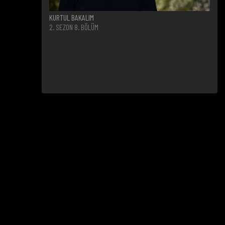
KURTUL BAKALIM
2. SEZON 8. BÖLÜM