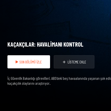
KAÇAKÇILAR: HAVALİMANI KONTROL
SON BÖLÜMÜ İZLE
LİSTEME EKLE
İç Güvenlik Bakanlığı görevlileri, ABD'deki beş havaalanında yaşanan şok edic
kaçakçılık olaylarını araştırıyor.