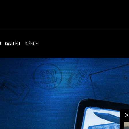
G
CANLI İZLE
DİĞER