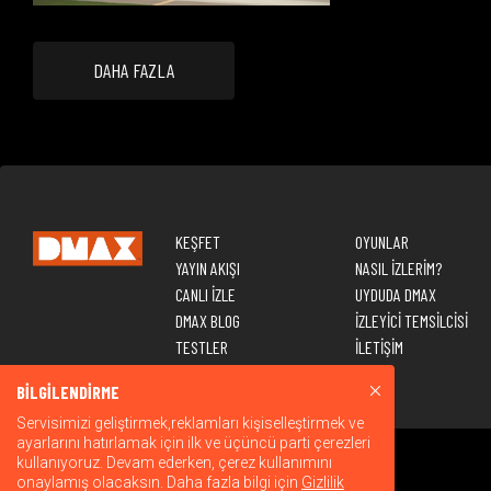
DAHA FAZLA
KEŞFET
OYUNLAR
YAYIN AKIŞI
NASIL İZLERİM?
CANLI İZLE
UYDUDA DMAX
DMAX BLOG
İZLEYİCİ TEMSİLCİSİ
TESTLER
İLETİŞİM
BİLGİLENDİRME
Servisimizi geliştirmek,reklamları kişiselleştirmek ve
ayarlarını hatırlamak için ilk ve üçüncü parti çerezleri
kullanıyoruz. Devam ederken, çerez kullanımını
onaylamış olacaksın. Daha fazla bilgi için
Gizlilik