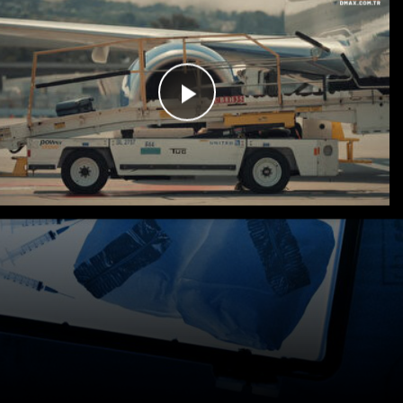
Videoyu
Oynat