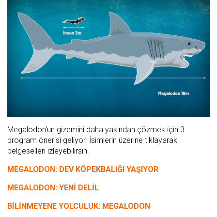
Megalodon'un gizemini daha yakından çözmek için 3
program önerisi geliyor. İsimlerin üzerine tıklayarak
belgeselleri izleyebilirsin.
MEGALODON: DEV KÖPEKBALIĞI YAŞIYOR
MEGALODON: YENİ DELİL
BİLİNMEYENE YOLCULUK: MEGALODON