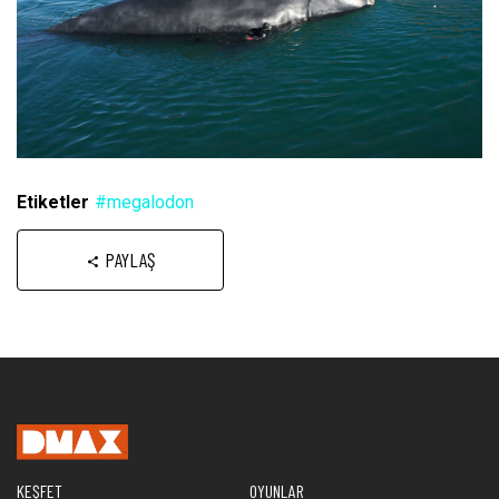
Etiketler
#megalodon
PAYLAŞ
KEŞFET
OYUNLAR