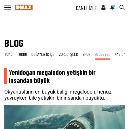
CANLI İZLE
BLOG
TÜMÜ
TURBO
DOĞAYLA İÇ İÇE
ZORLU İŞLER
SPOR
BELGESEL
NASIL YA
Yenidoğan megalodon yetişkin bir
insandan büyük
Okyanusların en büyük balığı megalodon, henüz
yavruyken bile yetişkin bir insandan büyüktü.