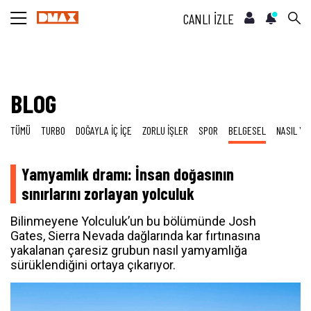
CANLI İZLE
BLOG
TÜMÜ
TURBO
DOĞAYLA İÇ İÇE
ZORLU İŞLER
SPOR
BELGESEL
NASIL YA
Yamyamlık dramı: İnsan doğasının
sınırlarını zorlayan yolculuk
Bilinmeyene Yolculuk’un bu bölümünde Josh
Gates, Sierra Nevada dağlarında kar fırtınasına
yakalanan çaresiz grubun nasıl yamyamlığa
sürüklendiğini ortaya çıkarıyor.