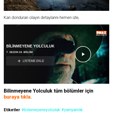
Kan donduran olayın detaylarını hemen izle,
BİLİNMEYENE YOLCULUK
7. SEZON 18. BÖLÜM
Videoyu
LİSTEME EKLE
Oynat
Bilinmeyene Yolculuk tüm bölümler için
buraya tıkla.
Etiketler
#bilinmeyeneyolculuk
#yamyamlık