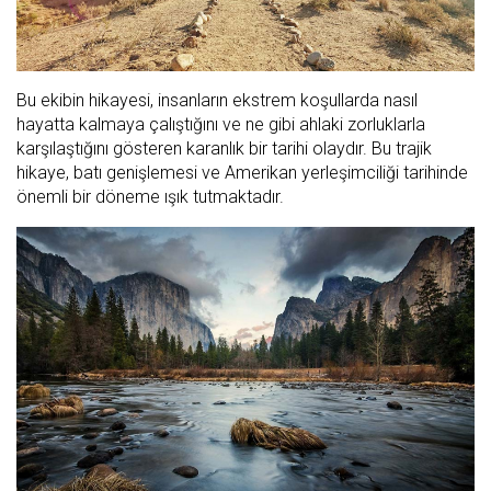
Bu ekibin hikayesi, insanların ekstrem koşullarda nasıl
hayatta kalmaya çalıştığını ve ne gibi ahlaki zorluklarla
karşılaştığını gösteren karanlık bir tarihi olaydır. Bu trajik
hikaye, batı genişlemesi ve Amerikan yerleşimciliği tarihinde
önemli bir döneme ışık tutmaktadır.