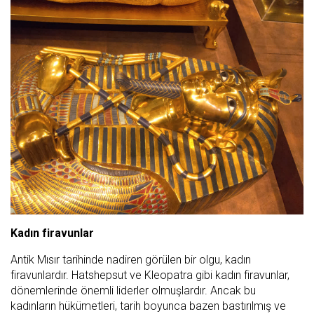
Kadın firavunlar
Antik Mısır tarihinde nadiren görülen bir olgu, kadın
firavunlardır. Hatshepsut ve Kleopatra gibi kadın firavunlar,
dönemlerinde önemli liderler olmuşlardır. Ancak bu
kadınların hükümetleri, tarih boyunca bazen bastırılmış ve