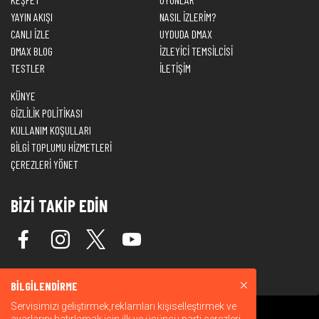
YAYIN AKIŞI
NASIL İZLERİM?
CANLI İZLE
UYDUDA DMAX
DMAX BLOG
İZLEYİCİ TEMSİLCİSİ
TESTLER
İLETİŞİM
KÜNYE
GİZLİLİK POLİTİKASI
KULLANIM KOŞULLARI
BİLGİ TOPLUMU HİZMETLERİ
ÇEREZLERİ YÖNET
BİZİ TAKİP EDİN
BİLGİLENDİRME
Servisimizi geliştirmek,reklamları kişiselleştirmek ve