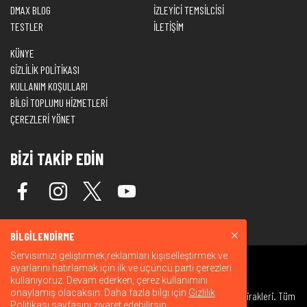
DMAX BLOG
İZLEYİCİ TEMSİLCİSİ
TESTLER
İLETİŞİM
KÜNYE
GİZLİLİK POLİTİKASI
KULLANIM KOŞULLARI
BİLGİ TOPLUMU HİZMETLERİ
ÇEREZLERİ YÖNET
BİZİ TAKİP EDİN
BİLGİLENDİRME
Servisimizi geliştirmek,reklamları kişiselleştirmek ve
ayarlarını hatırlamak için ilk ve üçüncü parti çerezleri
kullanıyoruz. Devam ederken, çerez kullanımını
onaylamış olacaksın. Daha fazla bilgi için
Gizlilik
© 2026 Warner Bros. Discovery, Inc. veya bağlı kuruluşları ve iştirakleri. Tüm
Politikası
sayfasını ziyaret edebilirsin.