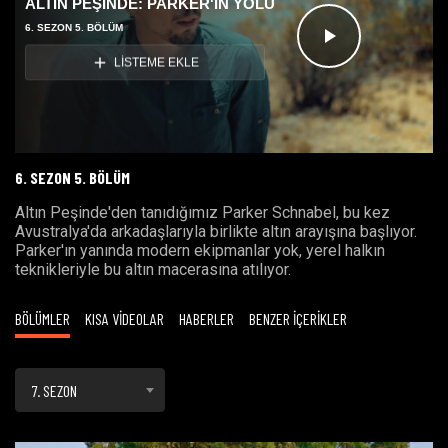
ALTIN PEŞİNDE: PARKER'IN YOLU
6. SEZON 5. BÖLÜM
Videoyu
LİSTEME EKLE
Oynat
6. SEZON 5. BÖLÜM
Altın Peşinde'den tanıdığımız Parker Schnabel, bu kez
Avustralya'da arkadaşlarıyla birlikte altın arayışına başlıyor.
Parker'ın yanında modern ekipmanlar yok, yerel halkın
teknikleriyle bu altın macerasına atılıyor.
BÖLÜMLER
KISA VİDEOLAR
HABERLER
BENZER İÇERİKLER
7. SEZON