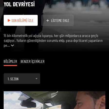
YOL DEVRİYESİ
SON BÖLÜMÜ İZLE
LİSTEME EKLE
15 bin kilometrelik yol ağıyla İspanya, her gün milyonlarca araca geçis
sağlıyor. Yolların güvenliğinden sorumlu ekip, yasa dışı ticaret yapanların
pe...
BÖLÜMLER
BENZER İÇERİKLER
1. SEZON