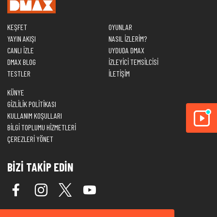
KEŞFET
OYUNLAR
YAYIN AKIŞI
NASIL İZLERİM?
CANLI İZLE
UYDUDA DMAX
DMAX BLOG
İZLEYİCİ TEMSİLCİSİ
TESTLER
İLETİŞİM
KÜNYE
GİZLİLİK POLİTİKASI
KULLANIM KOŞULLARI
BİLGİ TOPLUMU HİZMETLERİ
ÇEREZLERİ YÖNET
BİZİ TAKİP EDİN