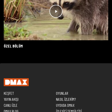
ÖZEL BÖLÜM
KEŞFET
OYUNLAR
YAYIN AKIŞI
NASIL İZLERİM?
CANLI İZLE
UYDUDA DMAX
DMAX BLOG
İZLEYİCİ TEMSİLCİSİ