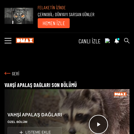
FELAKETİN İZİNDE
ÇERNOBİL: DÜNYAYI SARSAN GÜNLER
HEMEN İZLE
CANLI İZLE
GERİ
VAHŞİ APALAŞ DAĞLARI SON BÖLÜMÜ
VAHŞİ APALAŞ DAĞLARI
ÖZEL BÖLÜM
Videoyu
LİSTEME EKLE