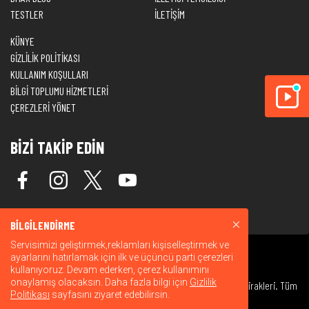
TESTLER
İLETİŞİM
KÜNYE
GİZLİLİK POLİTİKASI
KULLANIM KOŞULLARI
BİLGİ TOPLUMU HİZMETLERİ
ÇEREZLERİ YÖNET
BİZİ TAKİP EDİN
BİLGİLENDİRME
Servisimizi geliştirmek,reklamları kişiselleştirmek ve
ayarlarını hatırlamak için ilk ve üçüncü parti çerezleri
kullanıyoruz. Devam ederken, çerez kullanımını
onaylamış olacaksın. Daha fazla bilgi için
Gizlilik
© 2026 Warner Bros. Discovery, Inc. veya bağlı kuruluşları ve iştirakleri. Tüm
Politikası
sayfasını ziyaret edebilirsin.
hakları saklıdır.