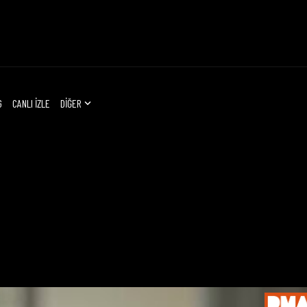
G
CANLI İZLE
DİĞER