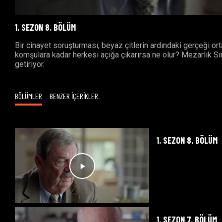
1. SEZON 8. BÖLÜM
Bir cinayet soruşturması, beyaz çitlerin ardındaki gerçeği ort
komşulara kadar herkesi açığa çıkarırsa ne olur? Mezarlık Sır
getiriyor.
BÖLÜMLER
BENZER İÇERİKLER
1. SEZON 8. BÖLÜM
1. SEZON 7. BÖLÜM