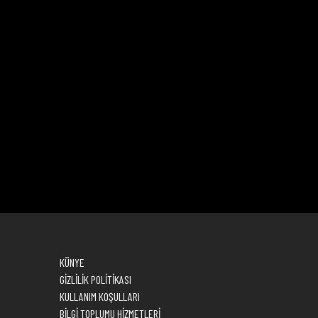
KÜNYE
GİZLİLİK POLİTİKASI
KULLANIM KOŞULLARI
BİLGİ TOPLUMU HİZMETLERİ