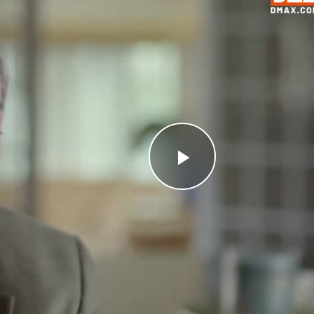
Videoyu
Oynat