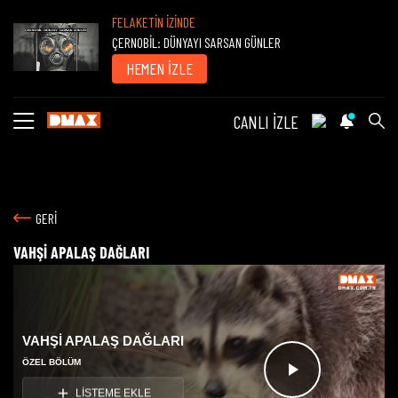
FELAKETİN İZİNDE
ÇERNOBİL: DÜNYAYI SARSAN GÜNLER
HEMEN İZLE
CANLI İZLE
GERİ
VAHŞİ APALAŞ DAĞLARI
VAHŞİ APALAŞ DAĞLARI
ÖZEL BÖLÜM
Videoyu
LİSTEME EKLE