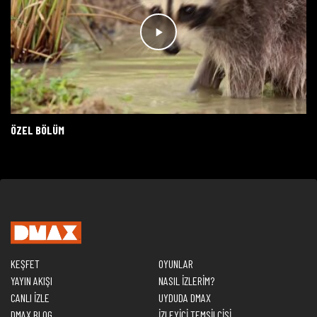
ÖZEL BÖLÜM
KEŞFET
OYUNLAR
YAYIN AKIŞI
NASIL İZLERİM?
CANLI İZLE
UYDUDA DMAX
DMAX BLOG
İZLEYİCİ TEMSİLCİSİ