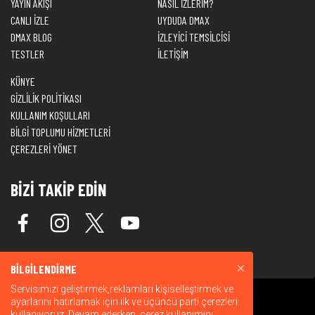
YAYIN AKIŞI
NASIL İZLERİM?
CANLI İZLE
UYDUDA DMAX
DMAX BLOG
İZLEYİCİ TEMSİLCİSİ
TESTLER
İLETİŞİM
KÜNYE
GİZLİLİK POLİTİKASI
KULLANIM KOŞULLARI
BİLGİ TOPLUMU HİZMETLERİ
ÇEREZLERİ YÖNET
BİZİ TAKİP EDİN
BİLGİLENDİRME
Servisimizi geliştirmek,reklamları kişiselleştirmek ve
ayarlarını hatırlamak için ilk ve üçüncü parti çerezleri
kullanıyoruz. Devam ederken, çerez kullanımını