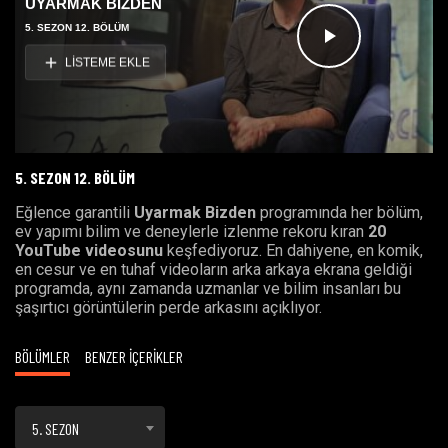
UYARMAK BİZDEN
5. SEZON 12. BÖLÜM
Videoyu
LİSTEME EKLE
Oynat
5. SEZON 12. BÖLÜM
Eğlence garantili
Uyarmak Bizden
programında her bölüm,
ev yapımı bilim ve deneylerle izlenme rekoru kıran
20
YouTube videosunu
keşfediyoruz. En dahiyene, en komik,
en cesur ve en tuhaf videoların arka arkaya ekrana geldiği
programda, aynı zamanda uzmanlar ve bilim insanları bu
şaşırtıcı görüntülerin perde arkasını açıklıyor.
BÖLÜMLER
BENZER İÇERİKLER
5. SEZON