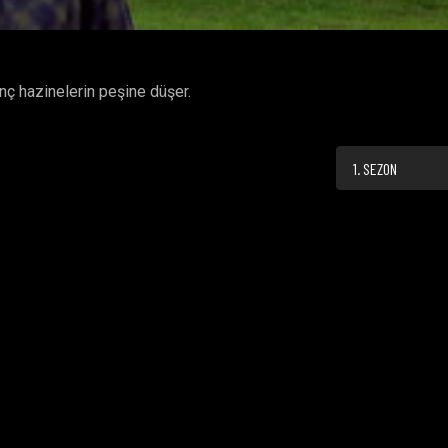
ç hazinelerin peşine düşer.
1. SEZON