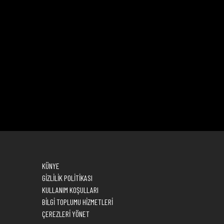
KÜNYE
GİZLİLİK POLİTİKASI
KULLANIM KOŞULLARI
BİLGİ TOPLUMU HİZMETLERİ
ÇEREZLERİ YÖNET