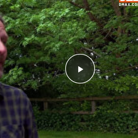
Videoyu
Oynat