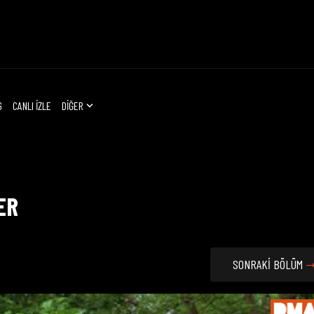
G
CANLI İZLE
DİĞER
ER
SONRAKİ BÖLÜM