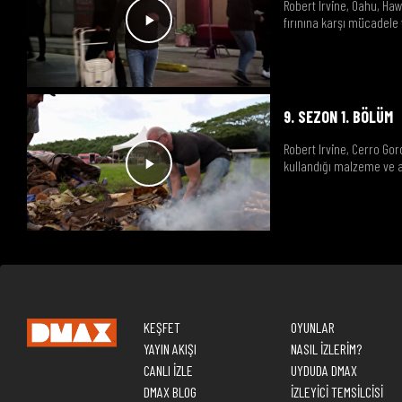
Robert Irvine, Oahu, Haw
fırınına karşı mücadele 
9. SEZON 1. BÖLÜM
Robert Irvine, Cerro Gor
kullandığı malzeme ve a
KEŞFET
OYUNLAR
YAYIN AKIŞI
NASIL İZLERİM?
CANLI İZLE
UYDUDA DMAX
DMAX BLOG
İZLEYİCİ TEMSİLCİSİ