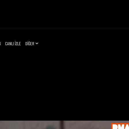
G
CANLI İZLE
DİĞER