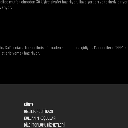
aii'de mutfak olmadan 30 kişiye ziyafet hazırlıyor. Hava şartları ve tekinsiz bir yer
veriyor.
do, California'da terk edilmiş bir maden kasabasına gidiyor. Madencilerin 1865'te
letlerle yemek hazırlıyor.
KÜNYE
GİZLİLİK POLİTİKASI
KULLANIM KOŞULLARI
BİLGİ TOPLUMU HİZMETLERİ