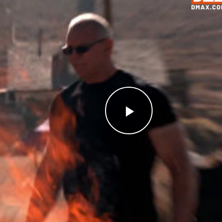
Videoyu
Oynat