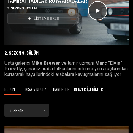
TAMİRAT TADİLAT: RÜYA ARABALAR
2. SEZON 9. BÖLÜM
Videoyu
LİSTEME EKLE
Oynat
2. SEZON 9. BÖLÜM
Usta galerici
Mike Brewer
ve tamir uzmanı
Marc "Elvis"
Priestly
, şanssız araba tutkunlarını istenmeyen araçlarından
kurtararak hayallerindeki arabalara kavuşmalarını sağlıyor.
BÖLÜMLER
KISA VİDEOLAR
HABERLER
BENZER İÇERİKLER
2. SEZON