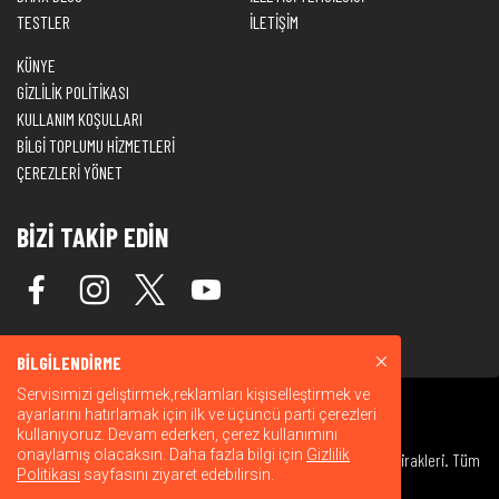
TESTLER
İLETİŞİM
KÜNYE
GİZLİLİK POLİTİKASI
KULLANIM KOŞULLARI
BİLGİ TOPLUMU HİZMETLERİ
ÇEREZLERİ YÖNET
BİZİ TAKİP EDİN
BİLGİLENDİRME
Servisimizi geliştirmek,reklamları kişiselleştirmek ve
ayarlarını hatırlamak için ilk ve üçüncü parti çerezleri
kullanıyoruz. Devam ederken, çerez kullanımını
onaylamış olacaksın. Daha fazla bilgi için
Gizlilik
© 2026 Warner Bros. Discovery, Inc. veya bağlı kuruluşları ve iştirakleri. Tüm
Politikası
sayfasını ziyaret edebilirsin.
hakları saklıdır.