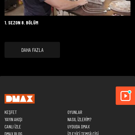
1. SEZON 8. BÖLÜM
DAHA FAZLA
KEŞFET
OYUNLAR
YAYIN AKIŞI
NASIL İZLERİM?
CANLI İZLE
UYDUDA DMAX
DMAX BLOG
İZLEYİCİ TEMSİLCİSİ