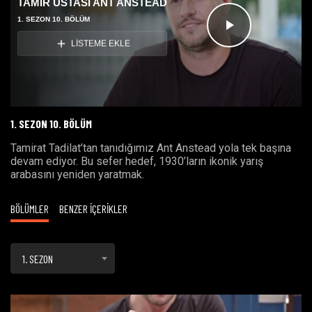
TAMİR USTASI ANT ANSTEAD
1. SEZON 10. BÖLÜM
Videoyu
LİSTEME EKLE
Oynat
1. SEZON 10. BÖLÜM
Tamirat Tadilat’tan tanıdığımız Ant Anstead yola tek başına
devam ediyor. Bu sefer hedef, 1930’ların ikonik yarış
arabasını yeniden yaratmak.
BÖLÜMLER
BENZER İÇERİKLER
1. SEZON