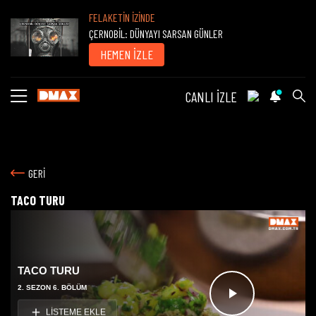
FELAKETİN İZİNDE
ÇERNOBİL: DÜNYAYI SARSAN GÜNLER
HEMEN İZLE
CANLI İZLE
GERİ
TACO TURU
TACO TURU
2. SEZON 6. BÖLÜM
Videoyu
LİSTEME EKLE