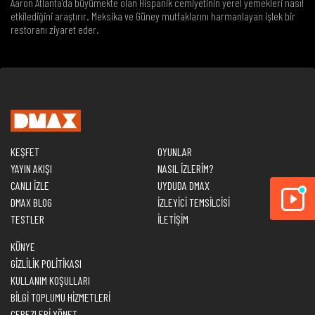
Aaron Atlanta'da büyümekte olan Hispanik cemiyetinin yerel yemekleri nasıl
etkilediğini araştırır. Meksika ve Güney mutfaklarını harmanlayan işlek bir
restoranı ziyaret eder.
KEŞFET
OYUNLAR
YAYIN AKIŞI
NASIL İZLERİM?
CANLI İZLE
UYDUDA DMAX
DMAX BLOG
İZLEYİCİ TEMSİLCİSİ
TESTLER
İLETİŞİM
KÜNYE
GİZLİLİK POLİTİKASI
KULLANIM KOŞULLARI
BİLGİ TOPLUMU HİZMETLERİ
ÇEREZLERİ YÖNET