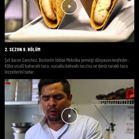
2. SEZON 9. BÖLÜM
Şef Aaron Sanchez, Boston'ın iddialı Meksika yemeği dünyasını keşfeder.
Küba usulü baharatlı taco, sucuklu kahvaltı taco'su ve deniz taraklı taco
lezzetlerini tadar.