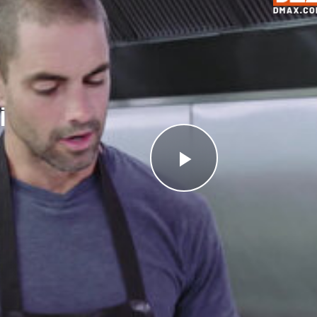
İ
Videoyu
Oynat