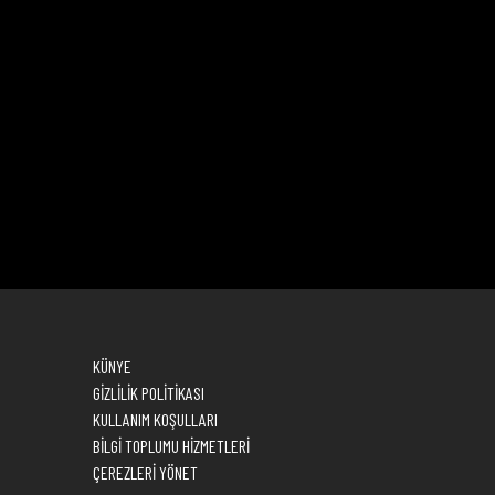
KÜNYE
GİZLİLİK POLİTİKASI
KULLANIM KOŞULLARI
BİLGİ TOPLUMU HİZMETLERİ
ÇEREZLERİ YÖNET