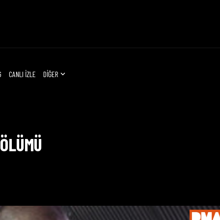
G
CANLI İZLE
DİĞER
BÖLÜMÜ