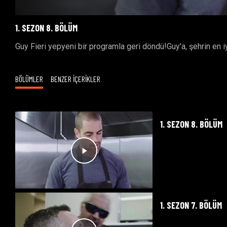
1. SEZON 8. BÖLÜM
Guy Fieri yepyeni bir programla geri döndü!Guy'a, şehrin en i
BÖLÜMLER
BENZER İÇERİKLER
1. SEZON 8. BÖLÜM
1. SEZON 7. BÖLÜM