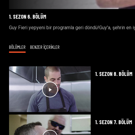
1. SEZON 6. BÖLÜM
Guy Fieri yepyeni bir programla geri döndü!Guy'a, şehrin en i
BÖLÜMLER
BENZER İÇERİKLER
1. SEZON 8. BÖLÜM
1. SEZON 7. BÖLÜM