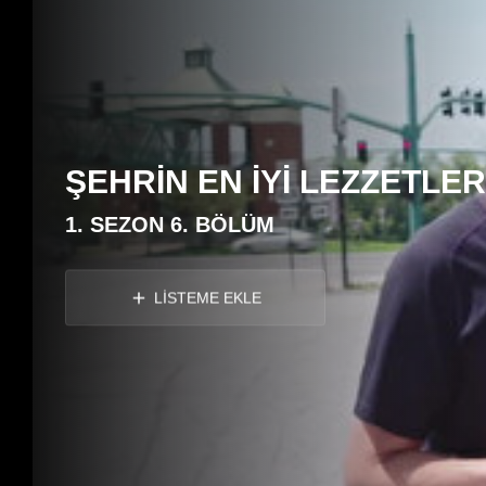
ŞEHRİN EN İYİ LEZZETLER
1. SEZON 6. BÖLÜM
LİSTEME EKLE