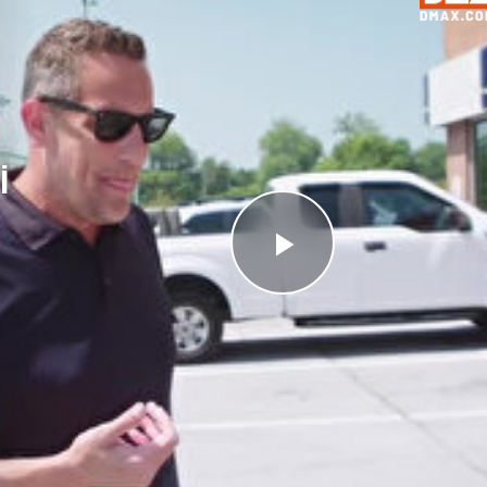
İ
Videoyu
Oynat