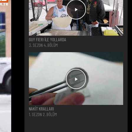
GUY FIERI İLE YOLLARDA
3. SEZON 4. BÖLÜM
NAKİT KRALLARI
1. SEZON 2. BÖLÜM