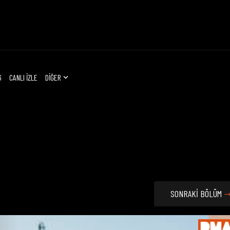
G
CANLI İZLE
DİĞER
SONRAKİ BÖLÜM