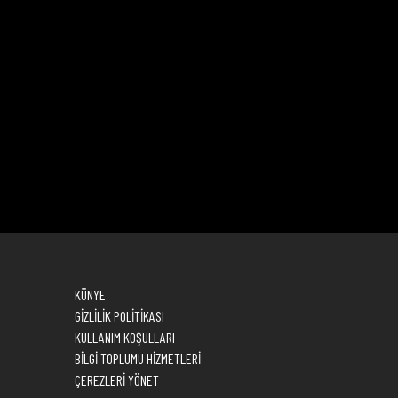
KÜNYE
GİZLİLİK POLİTİKASI
KULLANIM KOŞULLARI
BİLGİ TOPLUMU HİZMETLERİ
ÇEREZLERİ YÖNET