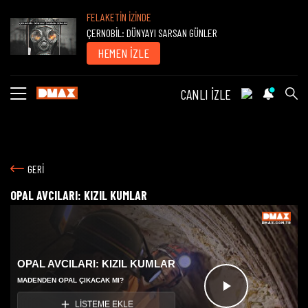
FELAKETİN İZİNDE
ÇERNOBİL: DÜNYAYI SARSAN GÜNLER
HEMEN İZLE
CANLI İZLE
GERİ
OPAL AVCILARI: KIZIL KUMLAR
OPAL AVCILARI: KIZIL KUMLAR
MADENDEN OPAL ÇIKACAK MI?
Videoyu
LİSTEME EKLE