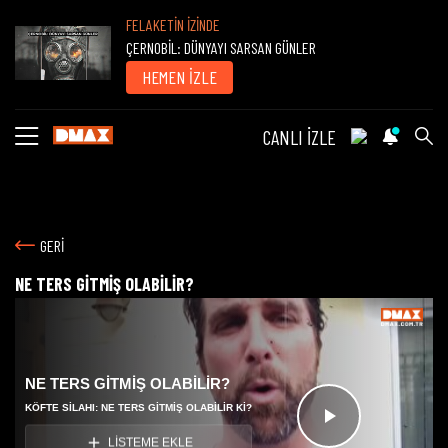
FELAKETİN İZİNDE
ÇERNOBİL: DÜNYAYI SARSAN GÜNLER
HEMEN İZLE
CANLI İZLE
GERİ
NE TERS GİTMİŞ OLABİLİR?
NE TERS GİTMİŞ OLABİLİR?
KÖFTE SILAHI: NE TERS GITMIŞ OLABILIR KI?
Videoyu
LİSTEME EKLE