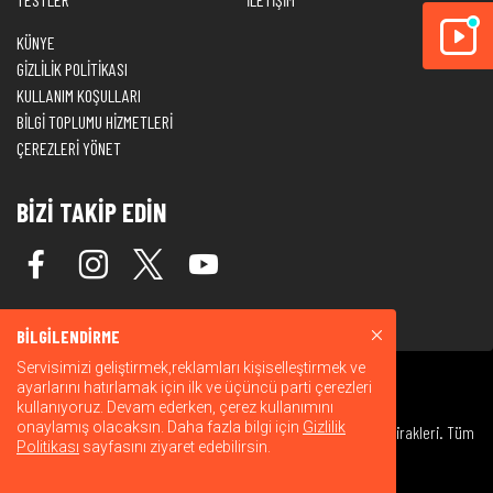
KÜNYE
GİZLİLİK POLİTİKASI
KULLANIM KOŞULLARI
BİLGİ TOPLUMU HİZMETLERİ
ÇEREZLERİ YÖNET
BİZİ TAKİP EDİN
BİLGİLENDİRME
Servisimizi geliştirmek,reklamları kişiselleştirmek ve
ayarlarını hatırlamak için ilk ve üçüncü parti çerezleri
kullanıyoruz. Devam ederken, çerez kullanımını
onaylamış olacaksın. Daha fazla bilgi için
Gizlilik
© 2026 Warner Bros. Discovery, Inc. veya bağlı kuruluşları ve iştirakleri. Tüm
Politikası
sayfasını ziyaret edebilirsin.
hakları saklıdır.