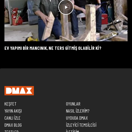
EV YAPIMI BIR MANCINIK, NE TERS GITMIŞ OLABILIR KI?
KEŞFET
OYUNLAR
YAYIN AKIŞI
NASIL İZLERİM?
CANLI İZLE
UYDUDA DMAX
DMAX BLOG
İZLEYİCİ TEMSİLCİSİ
TESTLER
İLETİŞİM